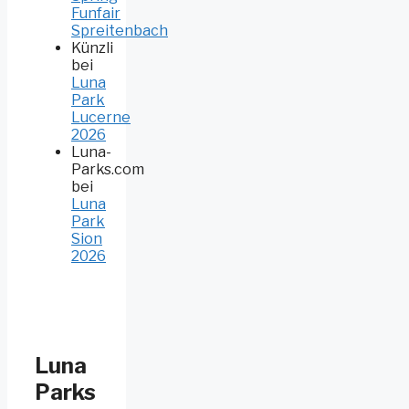
Funfair
Spreitenbach
Künzli
bei
Luna
Park
Lucerne
2026
Luna-
Parks.com
bei
Luna
Park
Sion
2026
Luna
Parks