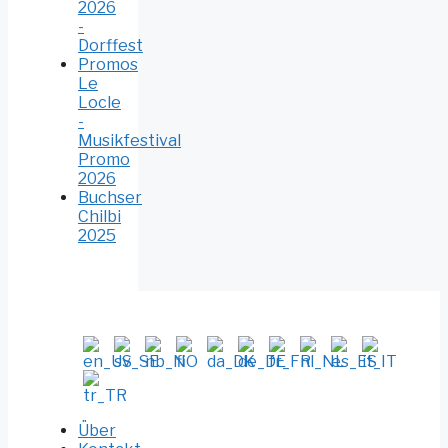
2026
-
Dorffest
Promos
Le
Locle
-
Musikfestival
Promo
2026
Buchser
Chilbi
2025
Über