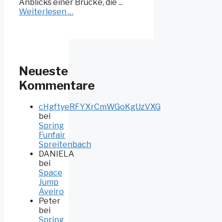
Anblicks einer Brücke, die ...
Weiterlesen …
Neueste
Kommentare
cHgftyeRFYXrCmWGoKgUzVXG
bei
Spring
Funfair
Spreitenbach
DANIELA
bei
Space
Jump
Aveiro
Peter
bei
Spring