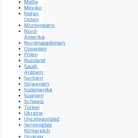
Malta
Mexiko
Naher
Osten
Montenegro
Nord-
Amerika
Nordmazedonien
Ozeanien
Polen
Russland
Saudi-
Arabien
Serbien
Slowenien
Südamerika
Spanien
Schweiz
Türkei
Ukraine
Uncategorized
Vereinigtes
Königreich
Uruguay