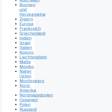
Australien
Boznien
und
Herzegowina
Zypern
Europa
Frankreich
Griechenland
Indien
Israel
Italien
Kosovo
Liechtenstein
Malta
Mexiko
Naher
Osten
Montenegro
Nord-
Amerika
Nordmazedonien
Ozeanien
Polen
Russland