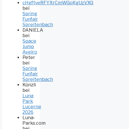
cHgftyeRFYXrCmWGoKgUzVXG
bei
Spring
Funfair
Spreitenbach
DANIELA
bei
Space
Jump
Aveiro
Peter
bei
Spring
Funfair
Spreitenbach
Künzli
bei
Luna
Park
Lucerne
2026
Luna-
Parks.com
bei