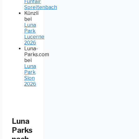
Funfair
Spreitenbach
Künzli
bei
Luna
Park
Lucerne
2026
Luna-
Parks.com
bei
Luna
Park
Sion
2026
Luna
Parks