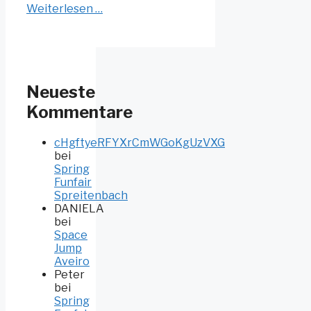
Weiterlesen …
Neueste
Kommentare
cHgftyeRFYXrCmWGoKgUzVXG
bei
Spring
Funfair
Spreitenbach
DANIELA
bei
Space
Jump
Aveiro
Peter
bei
Spring