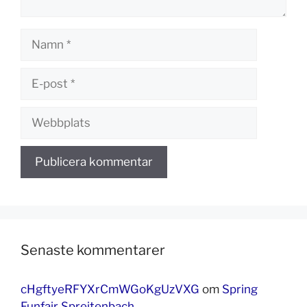
Namn
E-
post
Webbplats
Senaste kommentarer
cHgftyeRFYXrCmWGoKgUzVXG
om
Spring
Funfair Spreitenbach