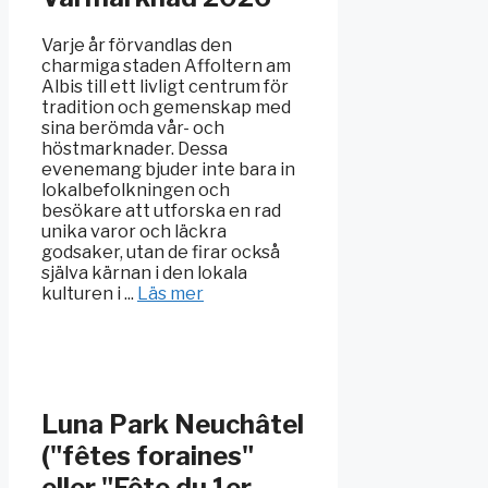
Varje år förvandlas den
charmiga staden Affoltern am
Albis till ett livligt centrum för
tradition och gemenskap med
sina berömda vår- och
höstmarknader. Dessa
evenemang bjuder inte bara in
lokalbefolkningen och
besökare att utforska en rad
unika varor och läckra
godsaker, utan de firar också
själva kärnan i den lokala
kulturen i ...
Läs mer
Luna Park Neuchâtel
("fêtes foraines"
eller "Fête du 1er