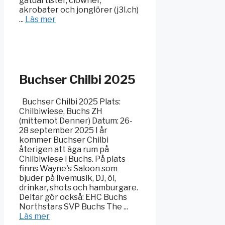
gatuartister, clowner,
akrobater och jonglörer (j3l.ch)
...
Läs mer
Buchser Chilbi 2025
Buchser Chilbi 2025 Plats:
Chilbiwiese, Buchs ZH
(mittemot Denner) Datum: 26-
28 september 2025 I år
kommer Buchser Chilbi
återigen att äga rum på
Chilbiwiese i Buchs. På plats
finns Wayne's Saloon som
bjuder på livemusik, DJ, öl,
drinkar, shots och hamburgare.
Deltar gör också: EHC Buchs
Northstars SVP Buchs The ...
Läs mer