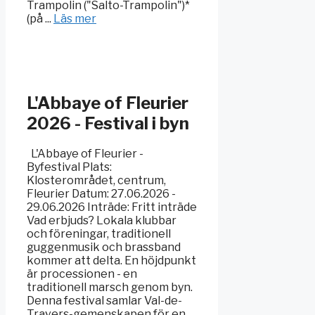
Trampolin ("Salto-Trampolin")*
(på ...
Läs mer
L'Abbaye of Fleurier
2026 - Festival i byn
L'Abbaye of Fleurier -
Byfestival Plats:
Klosterområdet, centrum,
Fleurier Datum: 27.06.2026 -
29.06.2026 Inträde: Fritt inträde
Vad erbjuds? Lokala klubbar
och föreningar, traditionell
guggenmusik och brassband
kommer att delta. En höjdpunkt
är processionen - en
traditionell marsch genom byn.
Denna festival samlar Val-de-
Travers-gemenskapen för en