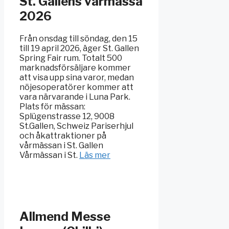
St. Gallens vårmässa
2026
Från onsdag till söndag, den 15
till 19 april 2026, äger St. Gallen
Spring Fair rum. Totalt 500
marknadsförsäljare kommer
att visa upp sina varor, medan
nöjesoperatörer kommer att
vara närvarande i Luna Park.
Plats för mässan:
Splügenstrasse 12, 9008
St.Gallen, Schweiz Pariserhjul
och åkattraktioner på
vårmässan i St. Gallen
Vårmässan i St.
Läs mer
Allmend Messe