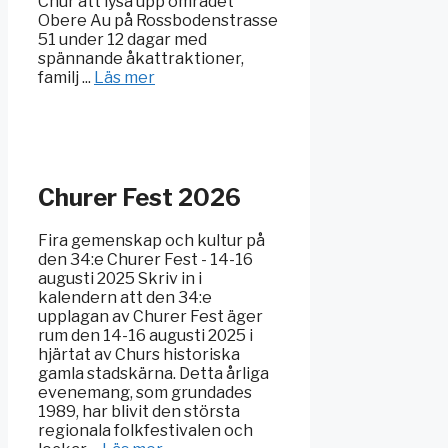
Chur att lysa upp området
Obere Au på Rossbodenstrasse
51 under 12 dagar med
spännande åkattraktioner,
familj ...
Läs mer
Churer Fest 2026
Fira gemenskap och kultur på
den 34:e Churer Fest - 14-16
augusti 2025 Skriv in i
kalendern att den 34:e
upplagan av Churer Fest äger
rum den 14-16 augusti 2025 i
hjärtat av Churs historiska
gamla stadskärna. Detta årliga
evenemang, som grundades
1989, har blivit den största
regionala folkfestivalen och