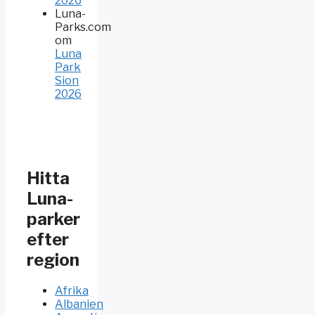
2026
Luna-
Parks.com
om
Luna
Park
Sion
2026
Hitta
Luna-
parker
efter
region
Afrika
Albanien