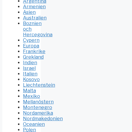
Argentina
Armenien
Asien
Australien
Boznien
och
Hercegovina
Cypern
Europa
Frankrike
Grekland
Indien
Israel
Italien
Kosovo
Liechtenstein
Malta
Mexiko
Mellanöstern
Montenegro
Nordamerika
Nordmakedonien
Oceanien
Polen