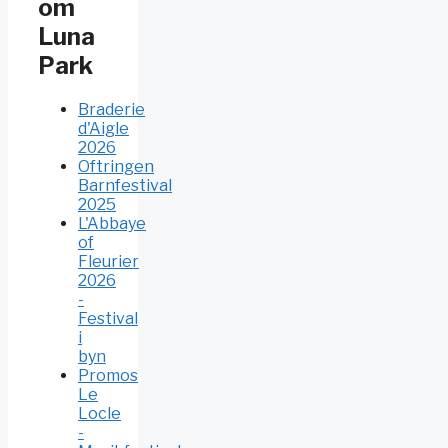
om
Luna
Park
Braderie
d'Aigle
2026
Oftringen
Barnfestival
2025
L'Abbaye
of
Fleurier
2026
-
Festival
i
byn
Promos
Le
Locle
-