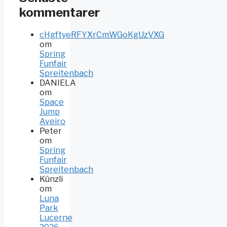
kommentarer
cHgftyeRFYXrCmWGoKgUzVXG
om
Spring
Funfair
Spreitenbach
DANIELA
om
Space
Jump
Aveiro
Peter
om
Spring
Funfair
Spreitenbach
Künzli
om
Luna
Park
Lucerne