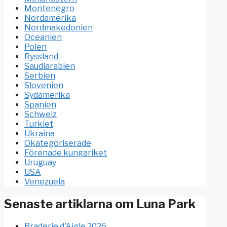
Montenegro
Nordamerika
Nordmakedonien
Oceanien
Polen
Ryssland
Saudiarabien
Serbien
Slovenien
Sydamerika
Spanien
Schweiz
Turkiet
Ukraina
Okategoriserade
Förenade kungariket
Uruguay
USA
Venezuela
Senaste artiklarna om Luna Park
Braderie d'Aigle 2026