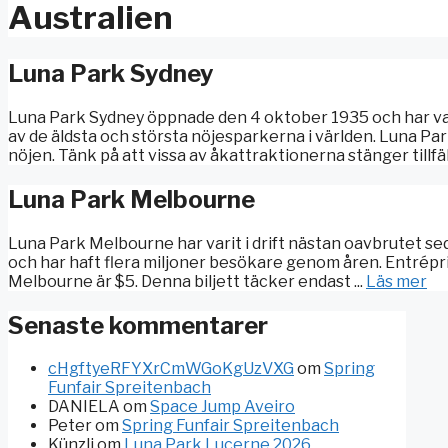
Australien
Luna Park Sydney
Luna Park Sydney öppnade den 4 oktober 1935 och har vari
av de äldsta och största nöjesparkerna i världen. Luna P
nöjen. Tänk på att vissa av åkattraktionerna stänger tillfäll
Luna Park Melbourne
Luna Park Melbourne har varit i drift nästan oavbrutet s
och har haft flera miljoner besökare genom åren. Entrépris 
Melbourne är $5. Denna biljett täcker endast ...
Läs mer
Senaste kommentarer
cHgftyeRFYXrCmWGoKgUzVXG
om
Spring
Funfair Spreitenbach
DANIELA
om
Space Jump Aveiro
Peter
om
Spring Funfair Spreitenbach
Künzli
om
Luna Park Lucerne 2026