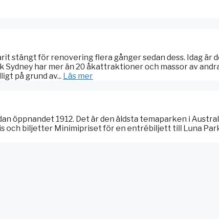
t stängt för renovering flera gånger sedan dess. Idag är d
ark Sydney har mer än 20 åkattraktioner och massor av andr
igt på grund av...
Läs mer
edan öppnandet 1912. Det är den äldsta temaparken i Austra
och biljetter Minimipriset för en entrébiljett till Luna Par