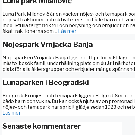
Luna park Milanović
Luna Park Milanović är en vacker nöjes- och temapark som
nöjesattraktioner och aktiviteter som både barn och vuxna
med livfulla färgeffekter och belysning och erbjuder en hä
åkattraktionerna som ...
Läs mer
Nöjespark Vrnjacka Banja
Nöjesparken Vrnjacka Banja ligger i ett pittoreskt läge o
måste-besök familj underhållning plats om du är i närheten
plats för alla åldersgrupper och erbjuder många spännande
Lunaparken i Beogradski
Beogradski nöjes- och temapark ligger i Belgrad, Serbien.
både barn och vuxna. Du kan också njuta av en promenad l
nöjes- och temapark har spridit glädje sedan 1923 och erbj
Läs mer
Senaste kommentarer