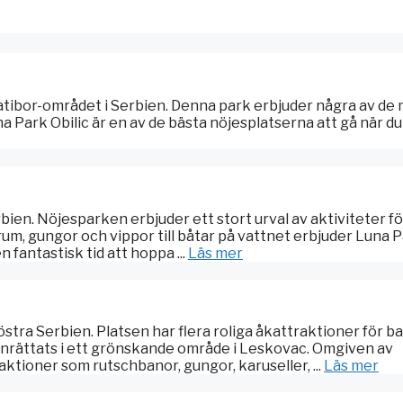
latibor-området i Serbien. Denna park erbjuder några av de
 Park Obilic är en av de bästa nöjesplatserna att gå när du 
rbien. Nöjesparken erbjuder ett stort urval av aktiviteter fö
krum, gungor och vippor till båtar på vattnet erbjuder Luna 
 fantastisk tid att hoppa ...
Läs mer
stra Serbien. Platsen har flera roliga åkattraktioner för b
inrättats i ett grönskande område i Leskovac. Omgiven av
tioner som rutschbanor, gungor, karuseller, ...
Läs mer