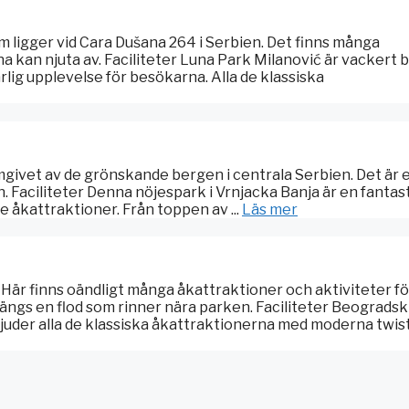
 ligger vid Cara Dušana 264 i Serbien. Det finns många
 kan njuta av. Faciliteter Luna Park Milanović är vackert 
rlig upplevelse för besökarna. Alla de klassiska
mgivet av de grönskande bergen i centrala Serbien. Det är 
. Faciliteter Denna nöjespark i Vrnjacka Banja är en fantas
 åkattraktioner. Från toppen av ...
Läs mer
 Här finns oändligt många åkattraktioner och aktiviteter fö
ängs en flod som rinner nära parken. Faciliteter Beogradsk
uder alla de klassiska åkattraktionerna med moderna twistar