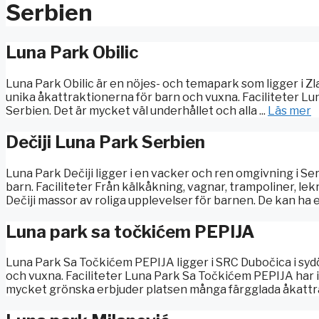
Serbien
Luna Park Obilic
Luna Park Obilic är en nöjes- och temapark som ligger i Z
unika åkattraktionerna för barn och vuxna. Faciliteter Luna
Serbien. Det är mycket väl underhållet och alla ...
Läs mer
Dečiji Luna Park Serbien
Luna Park Dečiji ligger i en vacker och ren omgivning i Se
barn. Faciliteter Från kälkåkning, vagnar, trampoliner, le
Dečiji massor av roliga upplevelser för barnen. De kan ha en
Luna park sa točkićem PEPIJA
Luna Park Sa Točkićem PEPIJA ligger i SRC Dubočica i sydö
och vuxna. Faciliteter Luna Park Sa Točkićem PEPIJA har 
mycket grönska erbjuder platsen många färgglada åkattrak