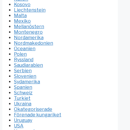
Kosovo
Liechtenstein
Malta
Mexiko
Mellanöstern
Montenegro
Nordamerika
Nordmakedonien
Oceanien
Polen
Ryssland
Saudiarabien
Serbien
Slovenien
Sydamerika
Spanien
Schweiz
Turkiet
Ukraina
Okategoriserade
Förenade kungariket
Uruguay
USA