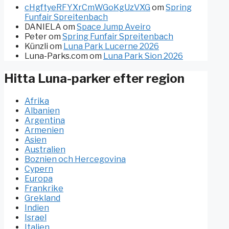
cHgftyeRFYXrCmWGoKgUzVXG
om
Spring
Funfair Spreitenbach
DANIELA
om
Space Jump Aveiro
Peter
om
Spring Funfair Spreitenbach
Künzli
om
Luna Park Lucerne 2026
Luna-Parks.com
om
Luna Park Sion 2026
Hitta Luna-parker efter region
Afrika
Albanien
Argentina
Armenien
Asien
Australien
Boznien och Hercegovina
Cypern
Europa
Frankrike
Grekland
Indien
Israel
Italien