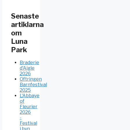
Senaste
artiklarna
om
Luna
Park
Braderie
d'Aigle
2026
Oftringen
Barnfestival
2025
L'Abbaye
of
Fleurier
2026
-
Festival
i byn