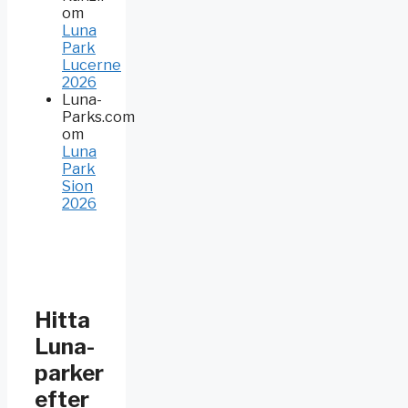
om
Luna
Park
Lucerne
2026
Luna-
Parks.com
om
Luna
Park
Sion
2026
Hitta
Luna-
parker
efter