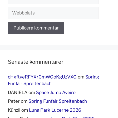
post
Webbplats
Senaste kommentarer
cHgftyeRFYXrCmWGoKgUzVXG
om
Spring
Funfair Spreitenbach
DANIELA
om
Space Jump Aveiro
Peter
om
Spring Funfair Spreitenbach
Künzli
om
Luna Park Lucerne 2026