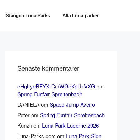
Stängda Luna Parks
Alla Luna-parker
Senaste kommentarer
cHgftyeRFYXrCmWGoKgUzVXG
om
Spring Funfair Spreitenbach
DANIELA
om
Space Jump Aveiro
Peter
om
Spring Funfair Spreitenbach
Künzli
om
Luna Park Lucerne 2026
Luna-Parks.com
om
Luna Park Sion