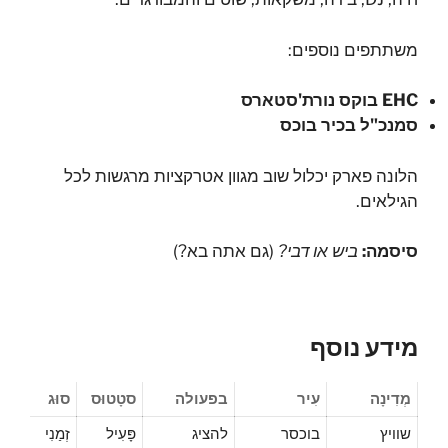
משתתפים נוספים:
EHC בוקס נורת'סטארס
סמנכ"ל בכיר בוכס
הלונה פארק יכלול שוב מגוון אטרקציות מרגשות לכל
הגילאים.
סיסמה:
ביש או דבי?
(גם אתה בא?)
מידע נוסף
מְדִינָה
עִיר
בפעולה
סטָטוּס
סוּג
שוויץ
בוכסר
להציג
פָּעִיל
זְמַנִי