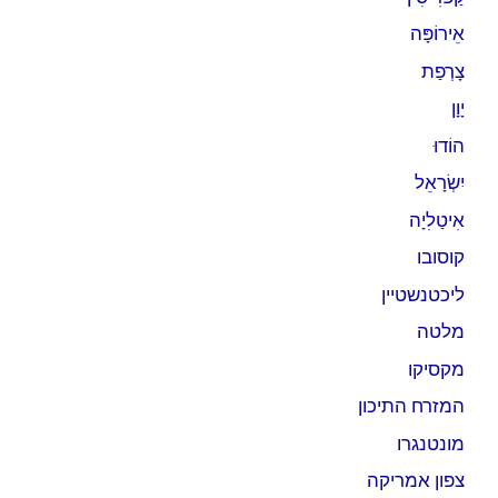
אֵירוֹפָּה
צָרְפַת
יָוָן
הוֹדוּ
יִשְׂרָאֵל
אִיטַלִיָה
קוסובו
ליכטנשטיין
מלטה
מקסיקו
המזרח התיכון
מונטנגרו
צפון אמריקה