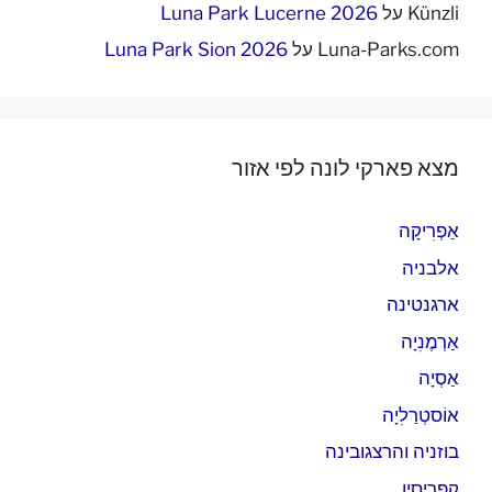
Künzli
על
Luna Park Lucerne 2026
Luna-Parks.com
על
Luna Park Sion 2026
מצא פארקי לונה לפי אזור
אַפְרִיקָה
אלבניה
ארגנטינה
אַרְמֶנִיָה
אַסְיָה
אוֹסטְרַלִיָה
בוזניה והרצגובינה
קַפרִיסִין