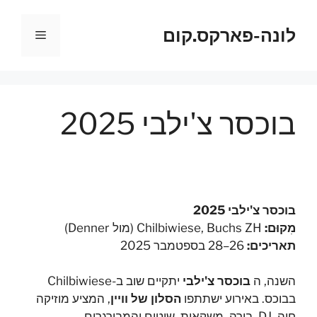
דלג
תוכן
לונה-פארקס.קום
תפריט
בוכסר צ'ילבי 2025
בוכסר צ'ילבי 2025
מִקוּם:
Chilbiwiese, Buchs ZH (מול Denner)
תאריכים:
26–28 בספטמבר 2025
השנה, ה
בוכסר צ'ילבי
יתקיים שוב ב-Chilbiwiese
בבוכס. באירוע ישתתפו
הסלון של וויין
, המציע מוזיקה
חיה, DJ, בירה, משקאות, שוטים והמבורגרים.