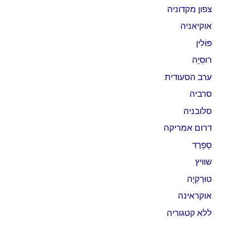
צפון מקדוניה
אוקיאניה
פּוֹלִין
רוּסִיָה
ערב הסעודית
סרביה
סלובניה
דרום אמריקה
סְפָרַד
שוויץ
טוּרְקִיָה
אוקראינה
ללא קטגוריה