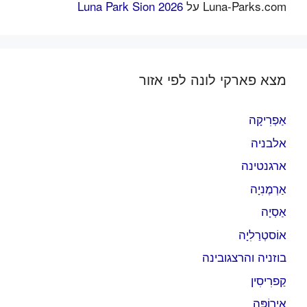
Luna-Parks.com
על
Luna Park Sion 2026
מצא פארקי לונה לפי אזור
אַפְרִיקָה
אלבניה
ארגנטינה
אַרְמֶנִיָה
אַסְיָה
אוֹסטְרַלִיָה
בוזניה והרצגובינה
קַפרִיסִין
אֵירוֹפָּה