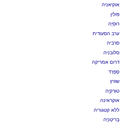
אוקיאניה
פּוֹלִין
רוּסִיָה
ערב הסעודית
סרביה
סלובניה
דרום אמריקה
סְפָרַד
שוויץ
טוּרְקִיָה
אוקראינה
ללא קטגוריה
בְּרִיטַנִיָה