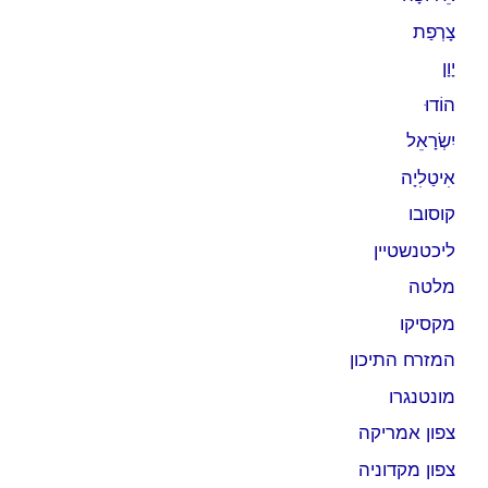
צָרְפַת
יָוָן
הוֹדוּ
יִשְׂרָאֵל
אִיטַלִיָה
קוסובו
ליכטנשטיין
מלטה
מקסיקו
המזרח התיכון
מונטנגרו
צפון אמריקה
צפון מקדוניה