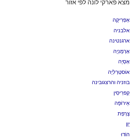
מצא פארקי לונה לפי אזור
אַפְרִיקָה
אלבניה
ארגנטינה
אַרְמֶנִיָה
אַסְיָה
אוֹסטְרַלִיָה
בוזניה והרצגובינה
קַפרִיסִין
אֵירוֹפָּה
צָרְפַת
יָוָן
הוֹדוּ