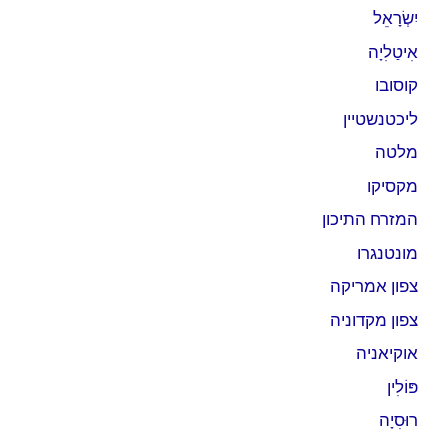
יִשְׂרָאֵל
אִיטַלִיָה
קוסובו
ליכטנשטיין
מלטה
מקסיקו
המזרח התיכון
מונטנגרו
צפון אמריקה
צפון מקדוניה
אוקיאניה
פּוֹלִין
רוּסִיָה