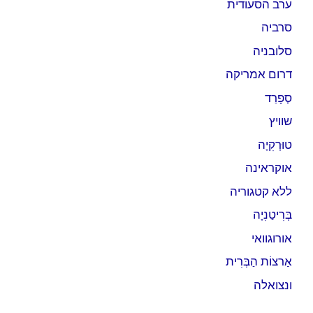
ערב הסעודית
סרביה
סלובניה
דרום אמריקה
סְפָרַד
שוויץ
טוּרְקִיָה
אוקראינה
ללא קטגוריה
בְּרִיטַנִיָה
אורוגוואי
אַרצוֹת הַבְּרִית
ונצואלה