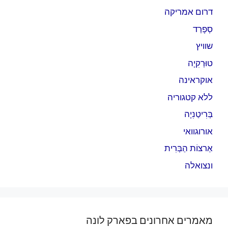
דרום אמריקה
סְפָרַד
שוויץ
טוּרְקִיָה
אוקראינה
ללא קטגוריה
בְּרִיטַנִיָה
אורוגוואי
אַרצוֹת הַבְּרִית
ונצואלה
מאמרים אחרונים בפארק לונה