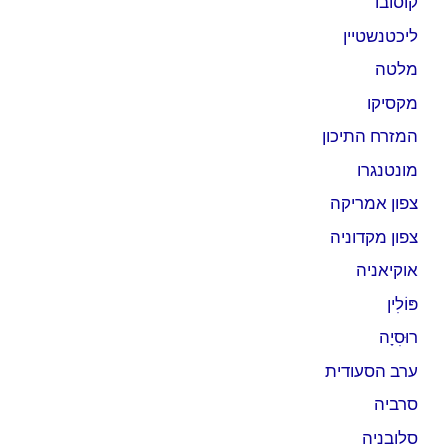
קוסובו
ליכטנשטיין
מלטה
מקסיקו
המזרח התיכון
מונטנגרו
צפון אמריקה
צפון מקדוניה
אוקיאניה
פּוֹלִין
רוּסִיָה
ערב הסעודית
סרביה
סלובניה