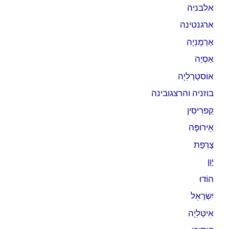
אלבניה
ארגנטינה
אַרְמֶנִיָה
אַסְיָה
אוֹסטְרַלִיָה
בוזניה והרצגובינה
קַפרִיסִין
אֵירוֹפָּה
צָרְפַת
יָוָן
הוֹדוּ
יִשְׂרָאֵל
אִיטַלִיָה