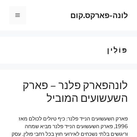
דלג
תוכן
לונה-פארקס.קום
תפריט
פּוֹלִין
לונהפארק פלנר – פארק
השעשועים המוביל
פארק השעשועים הנייד פלנר: כיף טיולים לכולם מאז
1996, פארק השעשועים הנייד פלנר מביא שמחה
וריגושים בלתי נשכחים לאירועי חוץ בכל רחבי פולין. עסק