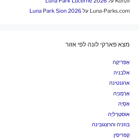
Künzli
על
Luna Park Lucerne 2026
Luna-Parks.com
על
Luna Park Sion 2026
מצא פארקי לונה לפי אזור
אַפְרִיקָה
אלבניה
ארגנטינה
אַרְמֶנִיָה
אַסְיָה
אוֹסטְרַלִיָה
בוזניה והרצגובינה
קַפרִיסִין