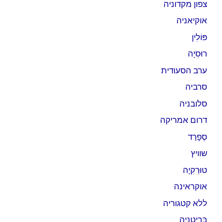
צפון מקדוניה
אוקיאניה
פּוֹלִין
רוּסִיָה
ערב הסעודית
סרביה
סלובניה
דרום אמריקה
סְפָרַד
שוויץ
טוּרְקִיָה
אוקראינה
ללא קטגוריה
בְּרִיטַנִיָה