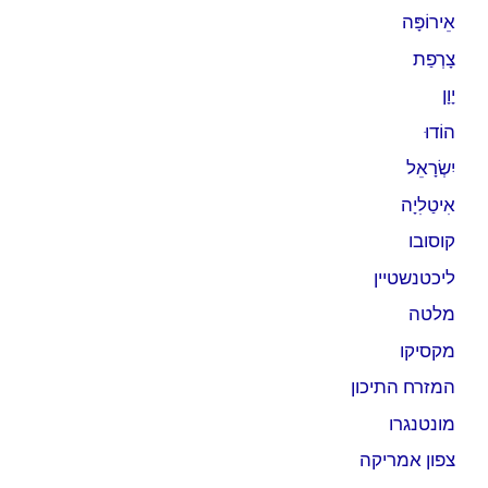
אֵירוֹפָּה
צָרְפַת
יָוָן
הוֹדוּ
יִשְׂרָאֵל
אִיטַלִיָה
קוסובו
ליכטנשטיין
מלטה
מקסיקו
המזרח התיכון
מונטנגרו
צפון אמריקה