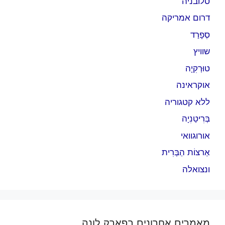
סלובניה
דרום אמריקה
סְפָרַד
שוויץ
טוּרְקִיָה
אוקראינה
ללא קטגוריה
בְּרִיטַנִיָה
אורוגוואי
אַרצוֹת הַבְּרִית
ונצואלה
מאמרים אחרונים בפארק לונה