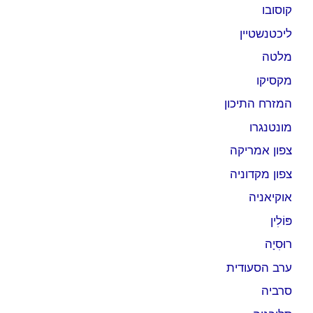
קוסובו
ליכטנשטיין
מלטה
מקסיקו
המזרח התיכון
מונטנגרו
צפון אמריקה
צפון מקדוניה
אוקיאניה
פּוֹלִין
רוּסִיָה
ערב הסעודית
סרביה