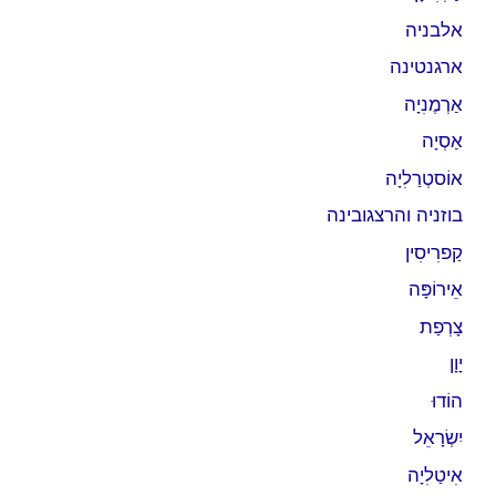
אלבניה
ארגנטינה
אַרְמֶנִיָה
אַסְיָה
אוֹסטְרַלִיָה
בוזניה והרצגובינה
קַפרִיסִין
אֵירוֹפָּה
צָרְפַת
יָוָן
הוֹדוּ
יִשְׂרָאֵל
אִיטַלִיָה