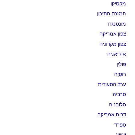
מקסיקו
המזרח התיכון
מונטנגרו
צפון אמריקה
צפון מקדוניה
אוקיאניה
פּוֹלִין
רוּסִיָה
ערב הסעודית
סרביה
סלובניה
דרום אמריקה
סְפָרַד
שוויץ