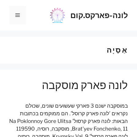
דלג
תוכן
לונה-פארקס.קום
תפריט
אַסְיָה
לונה פארק מוסקבה
במוסקבה ישנם 3 פארקי שעשועים שונים, שכולם
נקראים ’לונה פארק קרוסל’. הם ממוקמים בכתובות
הבאות: לונה פארק קרסול’ Na Poklonnoy Gore Ulitsa
Brat'yev Fonchenko, 11, מוסקבה, רוסיה, 119590
לונה פארק קרסול’ Krymsky Val, 9, מוסקבה, רוסיה,