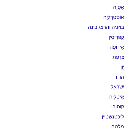
אַסְיָה
אוֹסטְרַלִיָה
בוזניה והרצגובינה
קַפרִיסִין
אֵירוֹפָּה
צָרְפַת
יָוָן
הוֹדוּ
יִשְׂרָאֵל
אִיטַלִיָה
קוסובו
ליכטנשטיין
מלטה