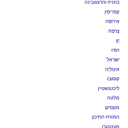
בוזניה והרצגובינה
קַפרִיסִין
אֵירוֹפָּה
צָרְפַת
יָוָן
הוֹדוּ
יִשְׂרָאֵל
אִיטַלִיָה
קוסובו
ליכטנשטיין
מלטה
מקסיקו
המזרח התיכון
מונטנגרו