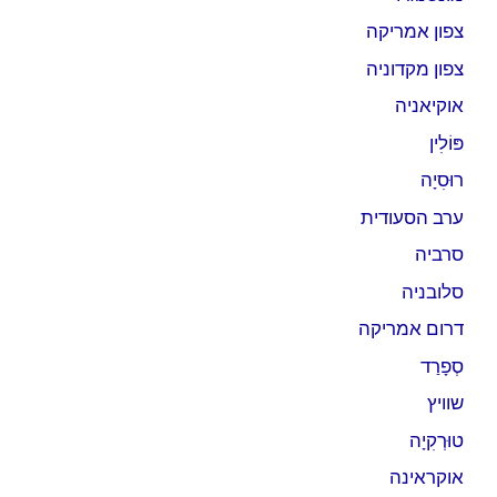
צפון אמריקה
צפון מקדוניה
אוקיאניה
פּוֹלִין
רוּסִיָה
ערב הסעודית
סרביה
סלובניה
דרום אמריקה
סְפָרַד
שוויץ
טוּרְקִיָה
אוקראינה