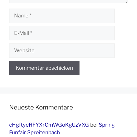
Name
E-
Mail
Website
Neueste Kommentare
cHgftyeRFYXrCmWGoKgUzVXG
bei
Spring
Funfair Spreitenbach