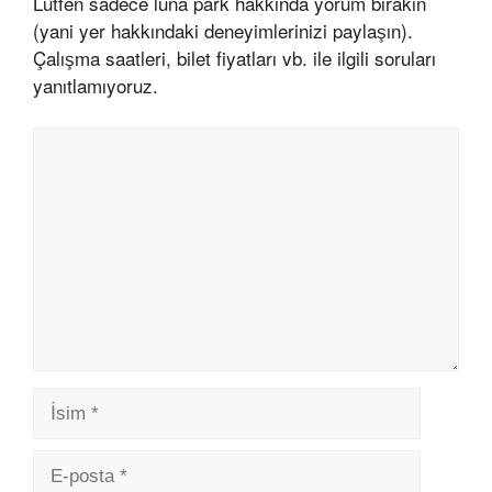
Lütfen sadece luna park hakkında yorum bırakın
(yani yer hakkındaki deneyimlerinizi paylaşın).
Çalışma saatleri, bilet fiyatları vb. ile ilgili soruları
yanıtlamıyoruz.
Yorum
İsim
E-
posta