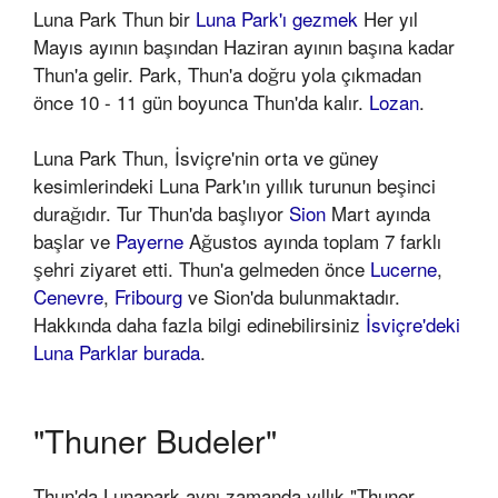
Luna Park Thun bir
Luna Park'ı gezmek
Her yıl
Mayıs ayının başından Haziran ayının başına kadar
Thun'a gelir. Park, Thun'a doğru yola çıkmadan
önce 10 - 11 gün boyunca Thun'da kalır.
Lozan
.
Luna Park Thun, İsviçre'nin orta ve güney
kesimlerindeki Luna Park'ın yıllık turunun beşinci
durağıdır. Tur Thun'da başlıyor
Sion
Mart ayında
başlar ve
Payerne
Ağustos ayında toplam 7 farklı
şehri ziyaret etti. Thun'a gelmeden önce
Lucerne
,
Cenevre
,
Fribourg
ve Sion'da bulunmaktadır.
Hakkında daha fazla bilgi edinebilirsiniz
İsviçre'deki
Luna Parklar burada
.
"Thuner Budeler"
Thun'da Lunapark aynı zamanda yıllık "Thuner