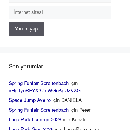
İnternet
sitesi
Son yorumlar
Spring Funfair Spreitenbach
için
cHgftyeRFYXrCmWGoKgUzVXG
Space Jump Aveiro
için
DANIELA
Spring Funfair Spreitenbach
için
Peter
Luna Park Lucerne 2026
için
Künzli
Luna Park Sion 2026
için
Luna-Parks.com