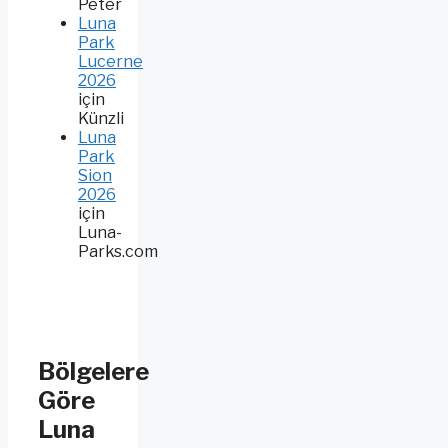
Peter
Luna
Park
Lucerne
2026
için
Künzli
Luna
Park
Sion
2026
için
Luna-
Parks.com
Bölgelere
Göre
Luna