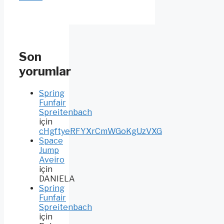
Son
yorumlar
Spring
Funfair
Spreitenbach
için
cHgftyeRFYXrCmWGoKgUzVXG
Space
Jump
Aveiro
için
DANIELA
Spring
Funfair
Spreitenbach
için