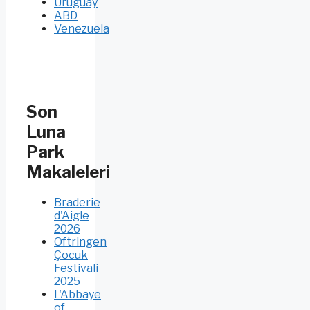
Uruguay
ABD
Venezuela
Son
Luna
Park
Makaleleri
Braderie
d'Aigle
2026
Oftringen
Çocuk
Festivali
2025
L'Abbaye
of