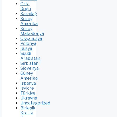
Orta
Doğu
Karadağ
Kuzey
Amerika
Kuzey
Makedonya
Okyanusya
Polonya
Rusya
Suudi
Arabistan
Sırbistan
Slovenya
Güney
Amerika
İspanya
İsviçre
Türkiye
Ukrayna
Uncategorized
Birleşik
Krallık