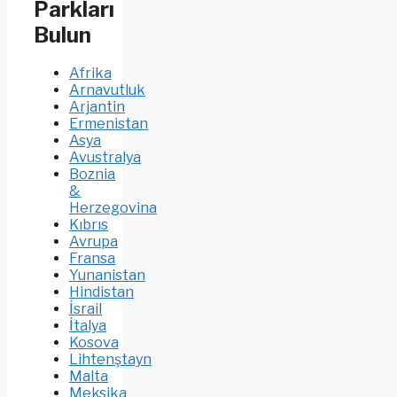
Parkları
Bulun
Afrika
Arnavutluk
Arjantin
Ermenistan
Asya
Avustralya
Boznia
&
Herzegovina
Kıbrıs
Avrupa
Fransa
Yunanistan
Hindistan
İsrail
İtalya
Kosova
Lihtenştayn
Malta
Meksika