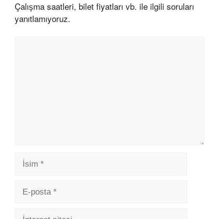
Çalışma saatleri, bilet fiyatları vb. ile ilgili soruları
yanıtlamıyoruz.
Yorum
İsim
E-
posta
İnternet