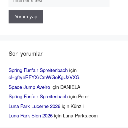
sitesi
Son yorumlar
Spring Funfair Spreitenbach
için
cHgftyeRFYXrCmWGoKgUzVXG
Space Jump Aveiro
için
DANIELA
Spring Funfair Spreitenbach
için
Peter
Luna Park Lucerne 2026
için
Künzli
Luna Park Sion 2026
için
Luna-Parks.com