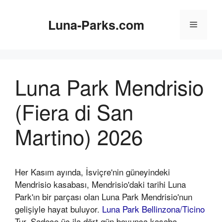
İçeriğe
atla
Luna-Parks.com
Menü
Luna Park Mendrisio
(Fiera di San
Martino) 2026
Her Kasım ayında, İsviçre'nin güneyindeki
Mendrisio kasabası, Mendrisio'daki tarihi Luna
Park'ın bir parçası olan Luna Park Mendrisio'nun
gelişiyle hayat buluyor.
Luna Park Bellinzona/Ticino
Tur. Sadece üç ila dört gün boyunca kasaba,