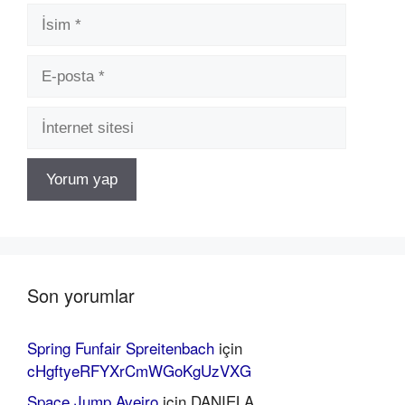
İsim
E-
posta
İnternet
sitesi
Son yorumlar
Spring Funfair Spreitenbach
için
cHgftyeRFYXrCmWGoKgUzVXG
Space Jump Aveiro
için
DANIELA