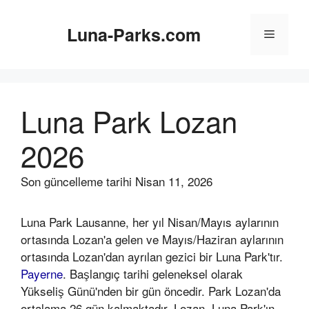
İçeriğe
atla
Luna-Parks.com
Menü
Luna Park Lozan
2026
Son güncelleme tarihi
Nisan 11, 2026
Luna Park Lausanne, her yıl Nisan/Mayıs aylarının
ortasında Lozan'a gelen ve Mayıs/Haziran aylarının
ortasında Lozan'dan ayrılan gezici bir Luna Park'tır.
Payerne
. Başlangıç tarihi geleneksel olarak
Yükseliş Günü'nden bir gün öncedir. Park Lozan'da
ortalama 26 gün kalmaktadır. Lozan, Luna Park'ın