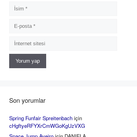
İsim
E-
posta
İnternet
sitesi
Son yorumlar
Spring Funfair Spreitenbach
için
cHgftyeRFYXrCmWGoKgUzVXG
Space Jump Aveiro
için
DANIELA