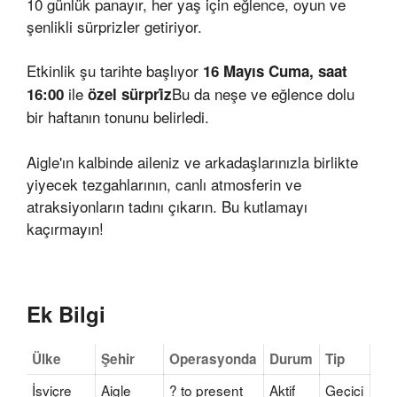
10 günlük panayır, her yaş için eğlence, oyun ve
şenlikli sürprizler getiriyor.
Etkinlik şu tarihte başlıyor
16 Mayıs Cuma, saat
ile
Bu da neşe ve eğlence dolu
16:00
özel sürpri̇z
bir haftanın tonunu belirledi.
Aigle'ın kalbinde aileniz ve arkadaşlarınızla birlikte
yiyecek tezgahlarının, canlı atmosferin ve
atraksiyonların tadını çıkarın. Bu kutlamayı
kaçırmayın!
Ek Bilgi
Ülke
Şehir
Operasyonda
Durum
Tip
İsviçre
Aigle
? to present
Aktif
Geçici