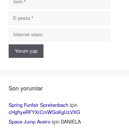
E-
posta
İnternet
sitesi
Son yorumlar
Spring Funfair Spreitenbach
için
cHgftyeRFYXrCmWGoKgUzVXG
Space Jump Aveiro
için
DANIELA