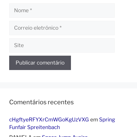
Nome
Correio
eletrónico
Site
Comentários recentes
cHgftyeRFYXrCmWGoKgUzVXG
em
Spring
Funfair Spreitenbach