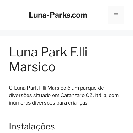
Saltar
para
Luna-Parks.com
Menu
o
conteúdo
Luna Park F.lli
Marsico
O Luna Park F.lli Marsico é um parque de
diversões situado em Catanzaro CZ, Itália, com
inúmeras diversões para crianças.
Instalações