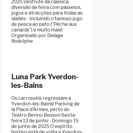
2025 Desfrute da clássica
diversão de feira com passeios,
jogos e atracções para todas as
idades - incluindo o famoso jogo
de pesca ao pato (“Pêche aux
canards”) e muito mais!
Organizado por Delage
Rodolphe
Luna Park Yverdon-
les-Bains
Os carrosséis regressam a
Yverdon-les-Bains! Parking de
la Place d'Armes, perto do
Teatro Benno Besson Sexta-
feira 13 de junho - Domingo 15
de junho de 2025 O espírito
festivo está de volta a Yverdon-