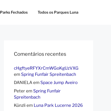
 Parks Fechados
Todos os Parques Luna
Comentários recentes
cHgftyeRFYXrCmWGoKgUzVXG
em
Spring Funfair Spreitenbach
DANIELA
em
Space Jump Aveiro
Peter
em
Spring Funfair
Spreitenbach
Künzli
em
Luna Park Lucerne 2026