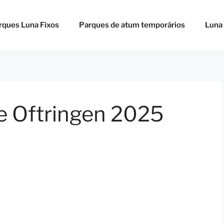
rques Luna Fixos
Parques de atum temporários
Luna
 de Oftringen 2025