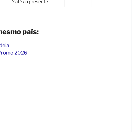
? até ao presente
mesmo país:
deia
 Promo 2026