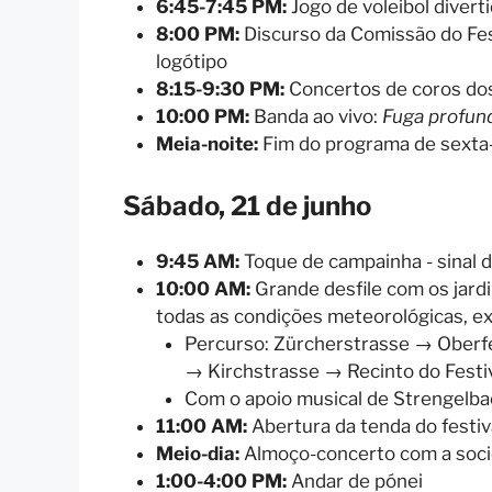
6:45-7:45 PM:
Jogo de voleibol divert
8:00 PM:
Discurso da Comissão do Fes
logótipo
8:15-9:30 PM:
Concertos de coros dos
10:00 PM:
Banda ao vivo:
Fuga profun
Meia-noite:
Fim do programa de sexta-
Sábado, 21 de junho
9:45 AM:
Toque de campainha - sinal d
10:00 AM:
Grande desfile com os jardi
todas as condições meteorológicas, e
Percurso: Zürcherstrasse → Oberf
→ Kirchstrasse → Recinto do Festi
Com o apoio musical de Strengelba
11:00 AM:
Abertura da tenda do festiv
Meio-dia:
Almoço-concerto com a socie
1:00-4:00 PM:
Andar de pónei