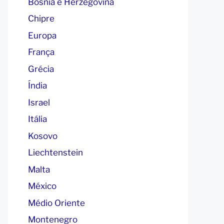
Bósnia e Herzegovina
Chipre
Europa
França
Grécia
Índia
Israel
Itália
Kosovo
Liechtenstein
Malta
México
Médio Oriente
Montenegro