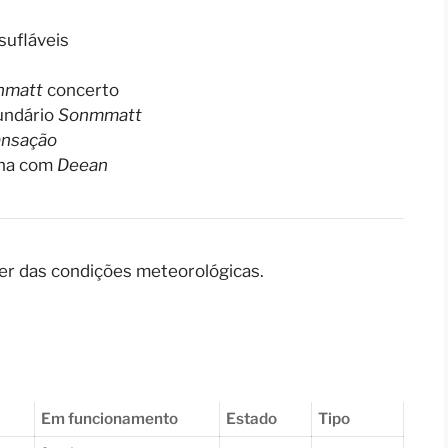
sufláveis
nmatt
concerto
undário
Sonmmatt
nsação
na com
Deean
r das condições meteorológicas.
Em funcionamento
Estado
Tipo