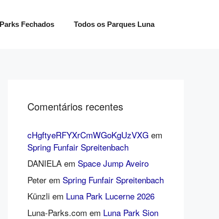
Parks Fechados
Todos os Parques Luna
Comentários recentes
cHgftyeRFYXrCmWGoKgUzVXG
em
Spring Funfair Spreitenbach
DANIELA
em
Space Jump Aveiro
Peter
em
Spring Funfair Spreitenbach
Künzli
em
Luna Park Lucerne 2026
Luna-Parks.com
em
Luna Park Sion