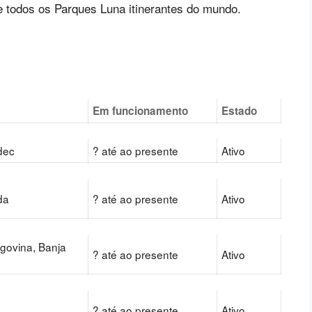
e todos os Parques Luna itinerantes do mundo.
Em funcionamento
Estado
dec
? até ao presente
Ativo
da
? até ao presente
Ativo
govina, Banja
? até ao presente
Ativo
i
? até ao presente
Ativo