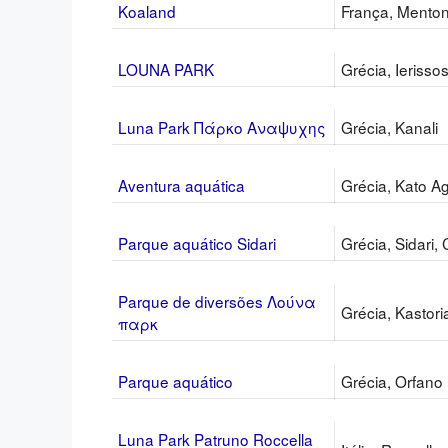
Koaland
França, Mento
LOUNA PARK
Grécia, Ierisso
Luna Park Πάρκο Αναψυχης
Grécia, Kanali
Aventura aquática
Grécia, Kato A
Parque aquático Sidari
Grécia, Sidari, 
Parque de diversões Λούνα
Grécia, Kastori
παρκ
Parque aquático
Grécia, Orfano
Luna Park Patruno Roccella