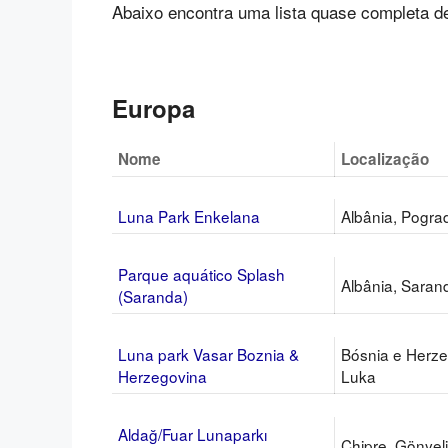
Abaixo encontra uma lista quase completa d
Europa
Nome
Localização
Luna Park Enkelana
Albânia, Pogra
Parque aquático Splash
Albânia, Saran
(Saranda)
Luna park Vasar Boznia &
Bósnia e Herze
Herzegovina
Luka
Aldağ/Fuar Lunaparkı
Chipre, Gönyel