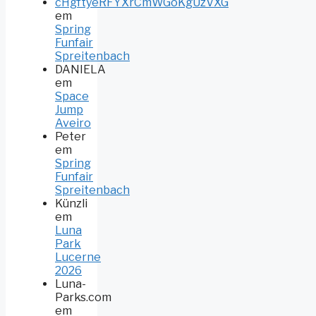
cHgftyeRFYXrCmWGoKgUzVXG
em
Spring
Funfair
Spreitenbach
DANIELA
em
Space
Jump
Aveiro
Peter
em
Spring
Funfair
Spreitenbach
Künzli
em
Luna
Park
Lucerne
2026
Luna-
Parks.com
em