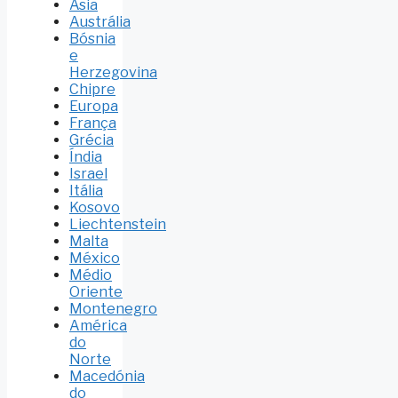
Ásia
Austrália
Bósnia
e
Herzegovina
Chipre
Europa
França
Grécia
Índia
Israel
Itália
Kosovo
Liechtenstein
Malta
México
Médio
Oriente
Montenegro
América
do
Norte
Macedónia
do