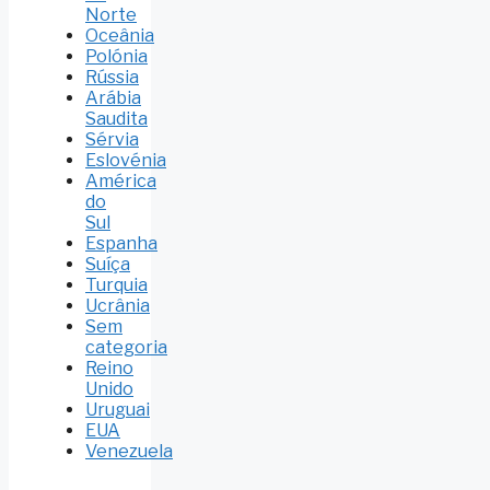
Norte
Oceânia
Polónia
Rússia
Arábia
Saudita
Sérvia
Eslovénia
América
do
Sul
Espanha
Suíça
Turquia
Ucrânia
Sem
categoria
Reino
Unido
Uruguai
EUA
Venezuela