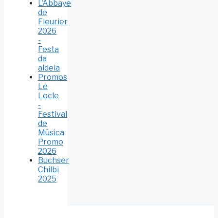
L'Abbaye
de
Fleurier
2026
-
Festa
da
aldeia
Promos
Le
Locle
-
Festival
de
Música
Promo
2026
Buchser
Chilbi
2025