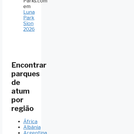
Parks.com
em
Luna
Park
Sion
2026
Encontrar
parques
de
atum
por
região
África
Albânia
Argentina