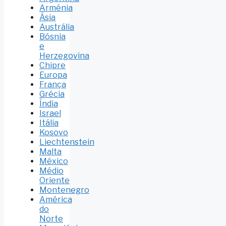
Arménia
Ásia
Austrália
Bósnia
e
Herzegovina
Chipre
Europa
França
Grécia
Índia
Israel
Itália
Kosovo
Liechtenstein
Malta
México
Médio
Oriente
Montenegro
América
do
Norte