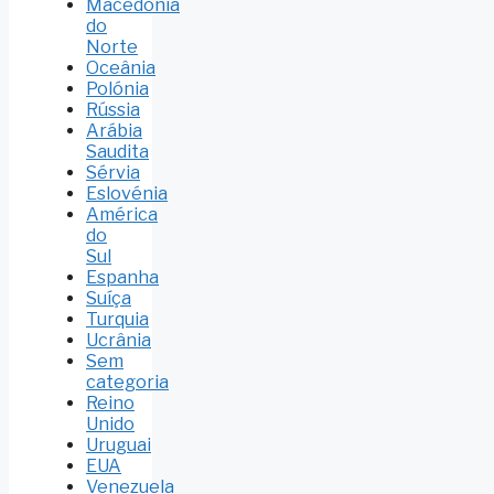
Macedónia
do
Norte
Oceânia
Polónia
Rússia
Arábia
Saudita
Sérvia
Eslovénia
América
do
Sul
Espanha
Suíça
Turquia
Ucrânia
Sem
categoria
Reino
Unido
Uruguai
EUA
Venezuela