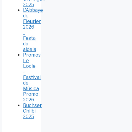
2025
L'Abbaye
de
Fleurier
2026
-
Festa
da
aldeia
Promos
Le
Locle
-
Festival
de
Música
Promo
2026
Buchser
Chilbi
2025