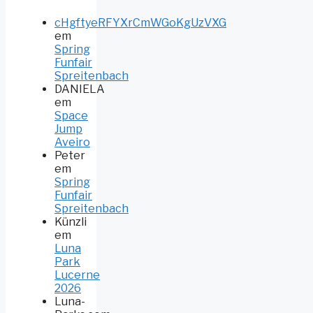
cHgftyeRFYXrCmWGoKgUzVXG
em
Spring
Funfair
Spreitenbach
DANIELA
em
Space
Jump
Aveiro
Peter
em
Spring
Funfair
Spreitenbach
Künzli
em
Luna
Park
Lucerne
2026
Luna-