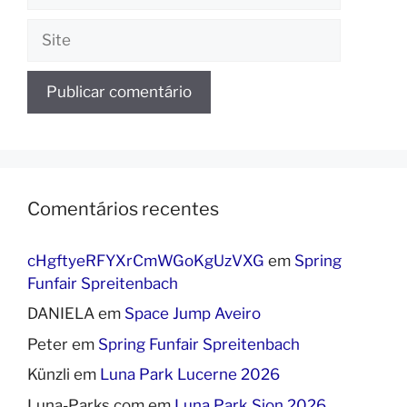
Site
Comentários recentes
cHgftyeRFYXrCmWGoKgUzVXG
em
Spring
Funfair Spreitenbach
DANIELA
em
Space Jump Aveiro
Peter
em
Spring Funfair Spreitenbach
Künzli
em
Luna Park Lucerne 2026
Luna-Parks.com
em
Luna Park Sion 2026