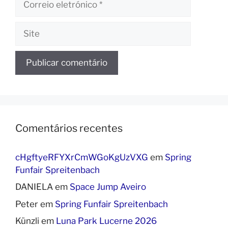
eletrónico
Site
Comentários recentes
cHgftyeRFYXrCmWGoKgUzVXG
em
Spring
Funfair Spreitenbach
DANIELA
em
Space Jump Aveiro
Peter
em
Spring Funfair Spreitenbach
Künzli
em
Luna Park Lucerne 2026