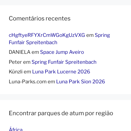
Comentários recentes
cHgftyeRFYXrCmWGoKgUzVXG
em
Spring
Funfair Spreitenbach
DANIELA
em
Space Jump Aveiro
Peter
em
Spring Funfair Spreitenbach
Künzli
em
Luna Park Lucerne 2026
Luna-Parks.com
em
Luna Park Sion 2026
Encontrar parques de atum por região
África