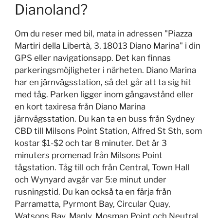
Dianoland?
Om du reser med bil, mata in adressen "Piazza
Martiri della Libertà, 3, 18013 Diano Marina" i din
GPS eller navigationsapp. Det kan finnas
parkeringsmöjligheter i närheten. Diano Marina
har en järnvägsstation, så det går att ta sig hit
med tåg. Parken ligger inom gångavstånd eller
en kort taxiresa från Diano Marina
järnvägsstation. Du kan ta en buss från Sydney
CBD till Milsons Point Station, Alfred St Sth, som
kostar $1-$2 och tar 8 minuter. Det är 3
minuters promenad från Milsons Point
tågstation. Tåg till och från Central, Town Hall
och Wynyard avgår var 5:e minut under
rusningstid. Du kan också ta en färja från
Parramatta, Pyrmont Bay, Circular Quay,
Watsons Bay, Manly, Mosman Point och Neutral