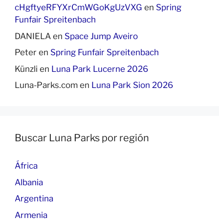
cHgftyeRFYXrCmWGoKgUzVXG
en
Spring
Funfair Spreitenbach
DANIELA
en
Space Jump Aveiro
Peter
en
Spring Funfair Spreitenbach
Künzli
en
Luna Park Lucerne 2026
Luna-Parks.com
en
Luna Park Sion 2026
Buscar Luna Parks por región
África
Albania
Argentina
Armenia