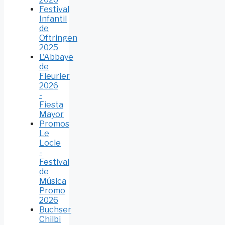
Festival
Infantil
de
Oftringen
2025
L'Abbaye
de
Fleurier
2026
-
Fiesta
Mayor
Promos
Le
Locle
-
Festival
de
Música
Promo
2026
Buchser
Chilbi