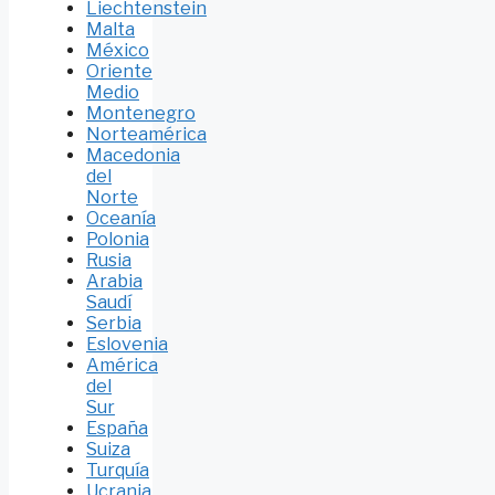
Liechtenstein
Malta
México
Oriente
Medio
Montenegro
Norteamérica
Macedonia
del
Norte
Oceanía
Polonia
Rusia
Arabia
Saudí
Serbia
Eslovenia
América
del
Sur
España
Suiza
Turquía
Ucrania