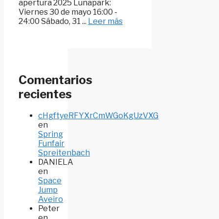
apertura 2025 Lunapark:
Viernes 30 de mayo 16:00 -
24:00 Sábado, 31 ...
Leer más
Comentarios
recientes
cHgftyeRFYXrCmWGoKgUzVXG
en
Spring
Funfair
Spreitenbach
DANIELA
en
Space
Jump
Aveiro
Peter
en