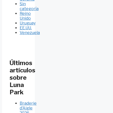
Sin
categoría
Reino
Unido
Uruguay
EE.UU.
Venezuela
Últimos
artículos
sobre
Luna
Park
Braderie
d'Aigle
2026