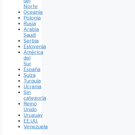
del
Norte
Oceanía
Polonia
Rusia
Arabia
Saudí
Serbia
Eslovenia
América
del
Sur
España
Suiza
Turquía
Ucrania
Sin
categoría
Reino
Unido
Uruguay
EE.UU.
Venezuela