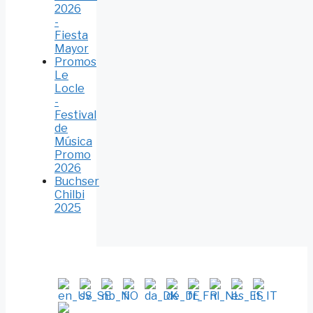
2026
-
Fiesta
Mayor
Promos
Le
Locle
-
Festival
de
Música
Promo
2026
Buchser
Chilbi
2025