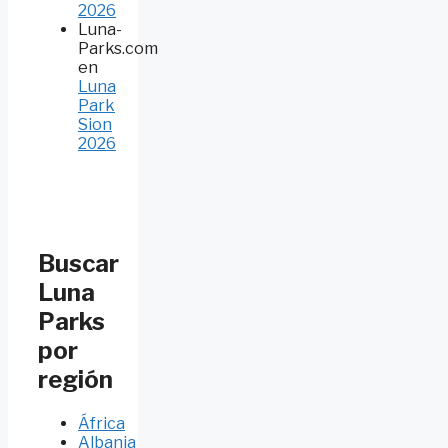
2026
Luna-
Parks.com
en
Luna
Park
Sion
2026
Buscar
Luna
Parks
por
región
África
Albania