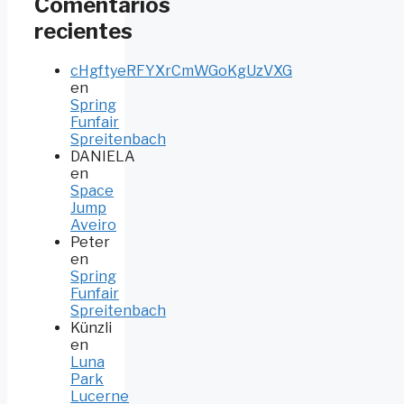
Comentarios
recientes
cHgftyeRFYXrCmWGoKgUzVXG
en
Spring
Funfair
Spreitenbach
DANIELA
en
Space
Jump
Aveiro
Peter
en
Spring
Funfair
Spreitenbach
Künzli
en
Luna
Park
Lucerne