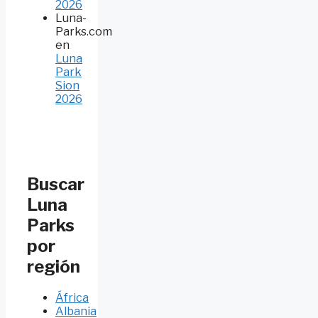
2026
Luna-
Parks.com
en
Luna
Park
Sion
2026
Buscar
Luna
Parks
por
región
África
Albania