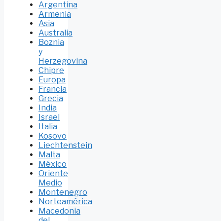
Argentina
Armenia
Asia
Australia
Boznia
y
Herzegovina
Chipre
Europa
Francia
Grecia
India
Israel
Italia
Kosovo
Liechtenstein
Malta
México
Oriente
Medio
Montenegro
Norteamérica
Macedonia
del