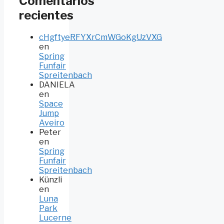
Comentarios
recientes
cHgftyeRFYXrCmWGoKgUzVXG
en
Spring
Funfair
Spreitenbach
DANIELA
en
Space
Jump
Aveiro
Peter
en
Spring
Funfair
Spreitenbach
Künzli
en
Luna
Park
Lucerne