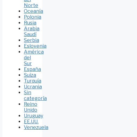
Norte
Oceanía
Polonia
Rusia
Arabia
Saudí
Serbia
Eslovenia
América
del
Sur
España
Suiza
Turquía
Ucrania
Sin
categoría
Reino
Unido
Uruguay
EE.UU.
Venezuela