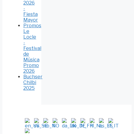
2026
-
Fiesta
Mayor
Promos
Le
Locle
-
Festival
de
Música
Promo
2026
Buchser
Chilbi
2025