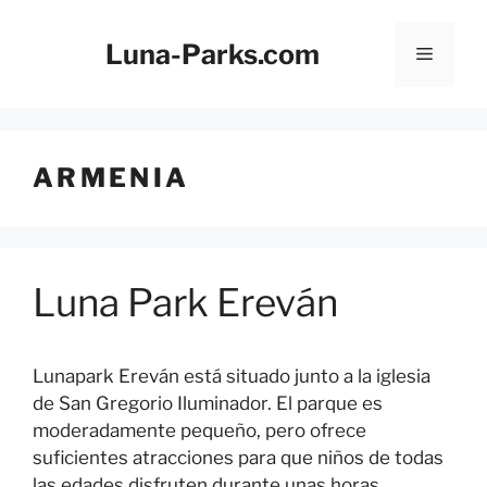
Saltar
al
Luna-Parks.com
Menú
contenido
ARMENIA
Luna Park Ereván
Lunapark Ereván está situado junto a la iglesia
de San Gregorio Iluminador. El parque es
moderadamente pequeño, pero ofrece
suficientes atracciones para que niños de todas
las edades disfruten durante unas horas.