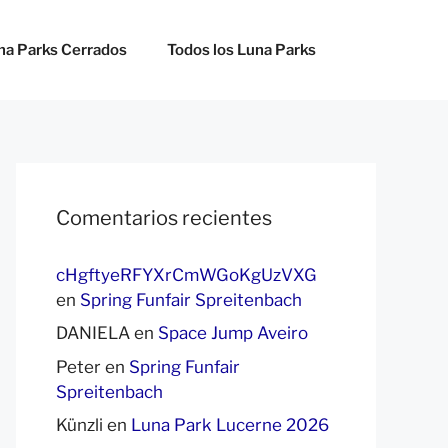
na Parks Cerrados
Todos los Luna Parks
Comentarios recientes
cHgftyeRFYXrCmWGoKgUzVXG
en
Spring Funfair Spreitenbach
DANIELA
en
Space Jump Aveiro
Peter
en
Spring Funfair
Spreitenbach
Künzli
en
Luna Park Lucerne 2026