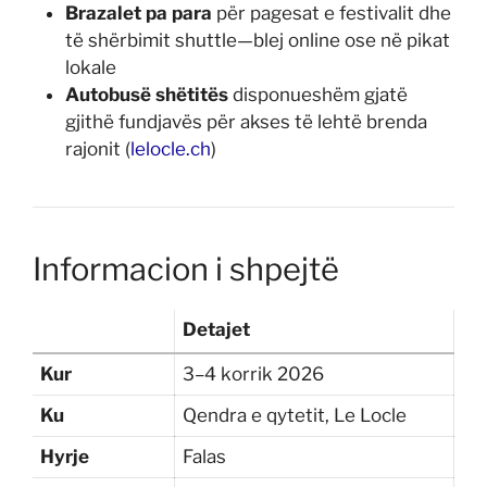
Brazalet pa para
për pagesat e festivalit dhe
të shërbimit shuttle—blej online ose në pikat
lokale
Autobusë shëtitës
disponueshëm gjatë
gjithë fundjavës për akses të lehtë brenda
rajonit (
lelocle.ch
)
Informacion i shpejtë
Detajet
Kur
3–4 korrik 2026
Ku
Qendra e qytetit, Le Locle
Hyrje
Falas