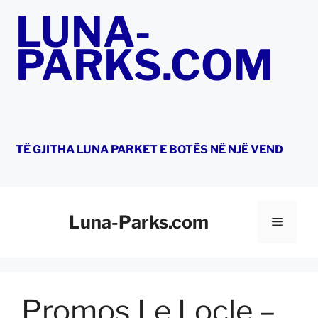
Kapërce
LUNA-
te
përmbajtja
PARKS.COM
TË GJITHA LUNA PARKET E BOTËS NË NJË VEND
Luna-Parks.com
Menu
Promos Le Locle –