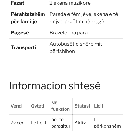
Fazat
2 skena muzikore
Përshtatshëm
Parada e fëmijëve, skena e të
për familje
rinjve, argëtim në rrugë
Pagesë
Brazelet pa para
Autobusët e shërbimit
Transporti
përfshihen
Informacion shtesë
Në
Vendi
Qyteti
Statusi
Lloji
funksion
për të
I
Zvicër
Le Lokl
Aktiv
paraqitur
përkohshëm