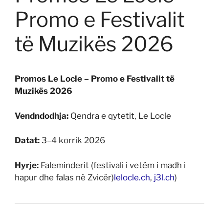
Promo e Festivalit
të Muzikës 2026
Promos Le Locle – Promo e Festivalit të
Muzikës 2026
Vendndodhja:
Qendra e qytetit, Le Locle
Datat:
3–4 korrik 2026
Hyrje:
Faleminderit (festivali i vetëm i madh i
hapur dhe falas në Zvicër)
lelocle.ch
,
j3l.ch
)