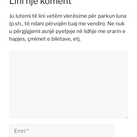
Lini një koment
Ju lutemi të lini vetëm vlerësime për parkun luna
(p.sh., të ndani përvojën tuaj me vendin). Ne nuk
u përgjigjemi asnjë pyetjeje në lidhje me orarin e
hapjes, çmimet e biletave, etj.
Koment
Emri