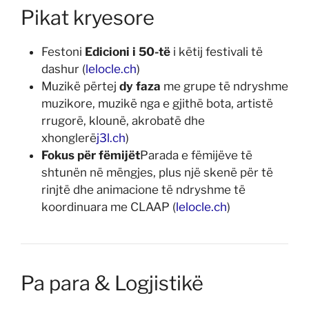
Pikat kryesore
Festoni
Edicioni i 50-të
i këtij festivali të
dashur (
lelocle.ch
)
Muzikë përtej
dy faza
me grupe të ndryshme
muzikore, muzikë nga e gjithë bota, artistë
rrugorë, klounë, akrobatë dhe
xhonglerë
j3l.ch
)
Fokus për fëmijët
Parada e fëmijëve të
shtunën në mëngjes, plus një skenë për të
rinjtë dhe animacione të ndryshme të
koordinuara me CLAAP (
lelocle.ch
)
Pa para & Logjistikë