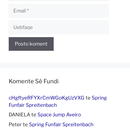
Email
Uebfaqe
Komente Së Fundi
cHgftyeRFYXrCmWGoKgUzVXG
te
Spring
Funfair Spreitenbach
DANIELA
te
Space Jump Aveiro
Peter
te
Spring Funfair Spreitenbach