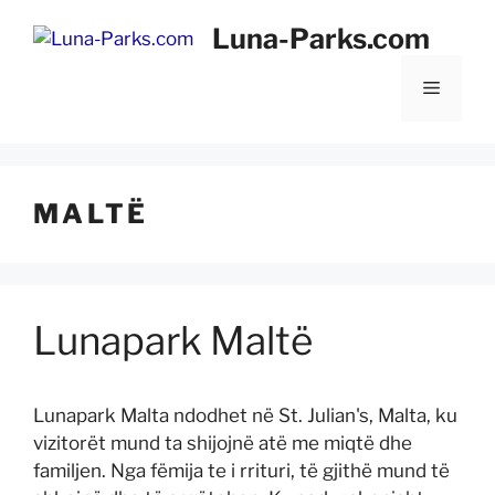
Kapërce
Luna-Parks.com
te
përmbajtja
Menu
MALTË
Lunapark Maltë
Lunapark Malta ndodhet në St. Julian's, Malta, ku
vizitorët mund ta shijojnë atë me miqtë dhe
familjen. Nga fëmija te i rrituri, të gjithë mund të