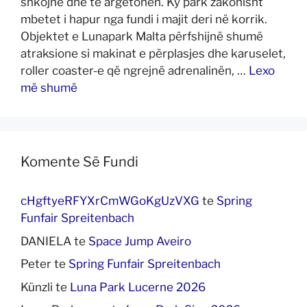
shkojnë dhe të argëtohen. Ky park zakonisht
mbetet i hapur nga fundi i majit deri në korrik.
Objektet e Lunapark Malta përfshijnë shumë
atraksione si makinat e përplasjes dhe karuselet,
roller coaster-e që ngrejnë adrenalinën, …
Lexo
më shumë
Komente Së Fundi
cHgftyeRFYXrCmWGoKgUzVXG
te
Spring
Funfair Spreitenbach
DANIELA
te
Space Jump Aveiro
Peter
te
Spring Funfair Spreitenbach
Künzli
te
Luna Park Lucerne 2026