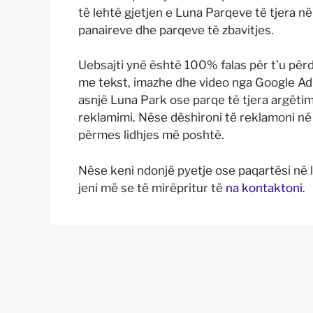
të lehtë gjetjen e Luna Parqeve të tjera n
panaireve dhe parqeve të zbavitjes.
Uebsajti ynë është 100% falas për t’u për
me tekst, imazhe dhe video nga Google A
asnjë Luna Park ose parqe të tjera argëtim
reklamimi. Nëse dëshironi të reklamoni në 
përmes lidhjes më poshtë.
Nëse keni ndonjë pyetje ose paqartësi në l
jeni më se të mirëpritur të
na kontaktoni
.