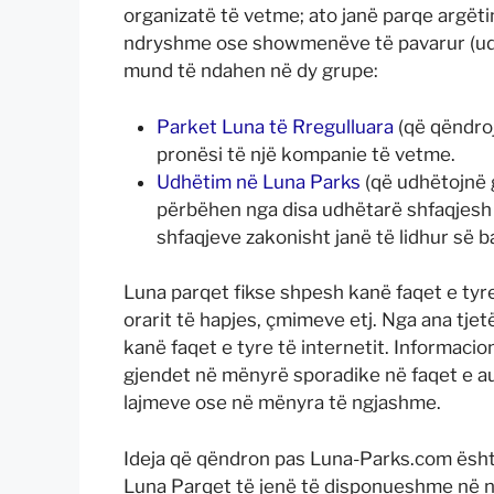
organizatë të vetme; ato janë parqe argët
ndryshme ose showmenëve të pavarur (udhë
mund të ndahen në dy grupe:
Parket Luna të Rregulluara
(që qëndrojn
pronësi të një kompanie të vetme.
Udhëtim në Luna Parks
(që udhëtojnë gj
përbëhen nga disa udhëtarë shfaqjesh 
shfaqjeve zakonisht janë të lidhur së b
Luna parqet fikse shpesh kanë faqet e tyre
orarit të hapjes, çmimeve etj. Nga ana tj
kanë faqet e tyre të internetit. Informaci
gjendet në mënyrë sporadike në faqet e aut
lajmeve ose në mënyra të ngjashme.
Ideja që qëndron pas Luna-Parks.com është 
Luna Parqet të jenë të disponueshme në nj