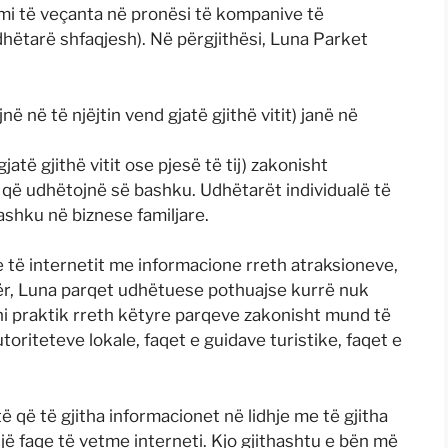
imi të veçanta në pronësi të kompanive të
tarë shfaqjesh). Në përgjithësi, Luna Parket
ë në të njëjtin vend gjatë gjithë vitit) janë në
atë gjithë vitit ose pjesë të tij) zakonisht
që udhëtojnë së bashku. Udhëtarët individualë të
ashku në biznese familjare.
 të internetit me informacione rreth atraksioneve,
etër, Luna parqet udhëtuese pothuajse kurrë nuk
oni praktik rreth këtyre parqeve zakonisht mund të
oriteteve lokale, faqet e guidave turistike, faqet e
që të gjitha informacionet në lidhje me të gjitha
ë faqe të vetme interneti. Kjo gjithashtu e bën më