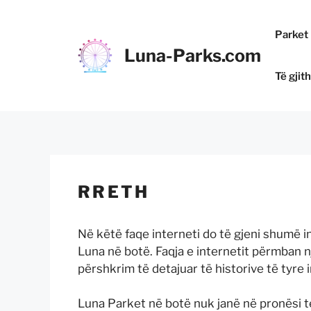
Kapërce
te
Parket 
përmbajtja
Luna-Parks.com
Të gjit
RRETH
Në këtë faqe interneti do të gjeni shumë 
Luna në botë. Faqja e internetit përmban n
përshkrim të detajuar të historive të tyre i
Luna Parket në botë nuk janë në pronësi 