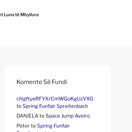
t Luna të Mbyllura
Komente Së Fundi
cHgftyeRFYXrCmWGoKgUzVXG
te
Spring Funfair Spreitenbach
DANIELA
te
Space Jump Aveiro
Peter
te
Spring Funfair