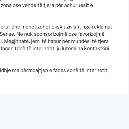
ë zona ose vende të tjera për adhuruesit e
dorur dhe monetizohet ekskluzivisht nga reklamat
dSense. Ne nuk sponsorizojmë ose favorizojmë
i. Megjithatë, jemi të hapur për mundësi të tjera
faqen tonë të internetit, ju lutemi na kontaktoni
idhje me përmbajtjen e faqes sonë të internetit,