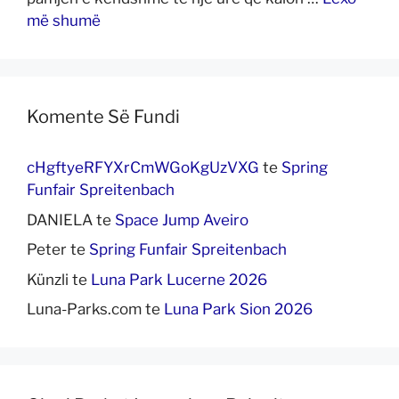
më shumë
Komente Së Fundi
cHgftyeRFYXrCmWGoKgUzVXG
te
Spring
Funfair Spreitenbach
DANIELA
te
Space Jump Aveiro
Peter
te
Spring Funfair Spreitenbach
Künzli
te
Luna Park Lucerne 2026
Luna-Parks.com
te
Luna Park Sion 2026