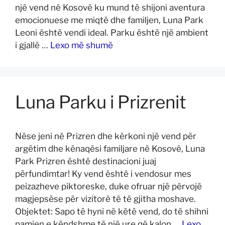
një vend në Kosovë ku mund të shijoni aventura
emocionuese me miqtë dhe familjen, Luna Park
Leoni është vendi ideal. Parku është një ambient
i gjallë …
Lexo më shumë
Luna Parku i Prizrenit
Nëse jeni në Prizren dhe kërkoni një vend për
argëtim dhe kënaqësi familjare në Kosovë, Luna
Park Prizren është destinacioni juaj
përfundimtar! Ky vend është i vendosur mes
peizazheve piktoreske, duke ofruar një përvojë
magjepsëse për vizitorë të të gjitha moshave.
Objektet: Sapo të hyni në këtë vend, do të shihni
pamjen e këndshme të një ure që kalon …
Lexo