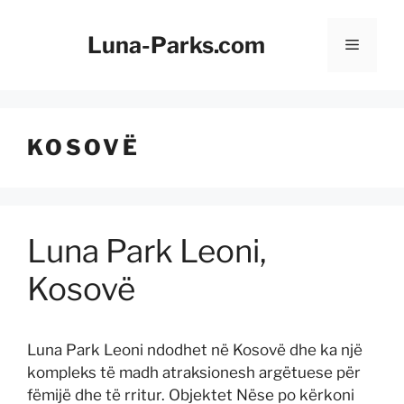
Kapërce
te
Luna-Parks.com
Menu
përmbajtja
KOSOVË
Luna Park Leoni,
Kosovë
Luna Park Leoni ndodhet në Kosovë dhe ka një
kompleks të madh atraksionesh argëtuese për
fëmijë dhe të rritur. Objektet Nëse po kërkoni