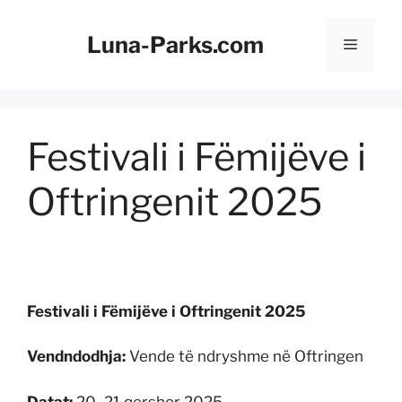
Kapërce
te
Luna-Parks.com
Menu
përmbajtja
Festivali i Fëmijëve i
Oftringenit 2025
Festivali i Fëmijëve i Oftringenit 2025
Vendndodhja:
Vende të ndryshme në Oftringen
Datat:
20–21 qershor 2025