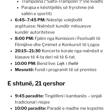
Trampolina (“Salto-Trampolin”)* (në livadh)
Parajsa e kështjellës së fryrshme (në
sallën e sportit)
6:45–7:45 PM:
Ndeshje volejbollit
argëtuese: Nxënësit kundër mësuesve
kundër autoriteteve
8:00 PM:
Fjalim nga Komisioni i Festivalit të
Fëmijëve dhe Çmimet e Konkursit të Logos
20:15–21:30
Koncerte korale nga nxënësit e
klasave të 4-ta deri në të 6-tat.
Lejk i thellë
10:00 PM:
Bend live:
Mesnatë:
Fundi i programit të së premtes
E shtunë, 21 qershor
9:45 paradite:
Tingëllimi i kambanës – sinjali
tradicional i nisjes
10:00 paradite:
Paradë e madhe me kopshte