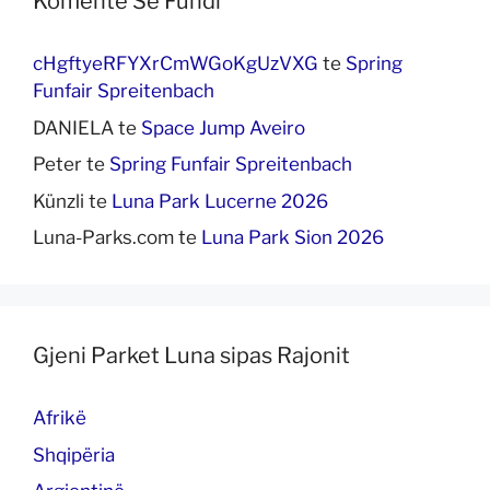
Komente Së Fundi
cHgftyeRFYXrCmWGoKgUzVXG
te
Spring
Funfair Spreitenbach
DANIELA
te
Space Jump Aveiro
Peter
te
Spring Funfair Spreitenbach
Künzli
te
Luna Park Lucerne 2026
Luna-Parks.com
te
Luna Park Sion 2026
Gjeni Parket Luna sipas Rajonit
Afrikë
Shqipëria