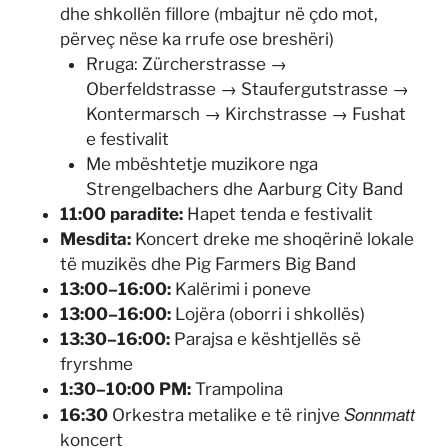
dhe shkollën fillore (mbajtur në çdo mot,
përveç nëse ka rrufe ose breshëri)
Rruga: Zürcherstrasse →
Oberfeldstrasse → Staufergutstrasse →
Kontermarsch → Kirchstrasse → Fushat
e festivalit
Me mbështetje muzikore nga
Strengelbachers dhe Aarburg City Band
11:00 paradite:
Hapet tenda e festivalit
Mesdita:
Koncert dreke me shoqërinë lokale
të muzikës dhe Pig Farmers Big Band
13:00–16:00:
Kalërimi i poneve
13:00–16:00:
Lojëra (oborri i shkollës)
13:30–16:00:
Parajsa e kështjellës së
fryrshme
1:30–10:00 PM:
Trampolina
Sonnmatt
16:30
Orkestra metalike e të rinjve
koncert