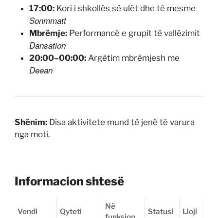
17:00:
Kori i shkollës së ulët dhe të mesme
Sonmmatt
Mbrëmje:
Performancë e grupit të vallëzimit
Dansation
20:00–00:00:
Argëtim mbrëmjesh me
Deean
Shënim:
Disa aktivitete mund të jenë të varura
nga moti.
Informacion shtesë
Në
Vendi
Qyteti
Statusi
Lloji
funksion