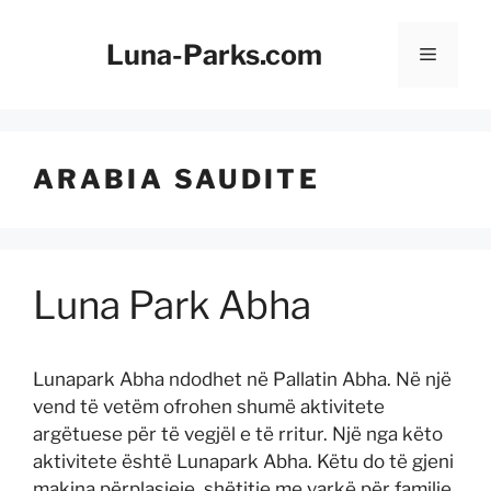
Kapërce
te
Luna-Parks.com
Menu
përmbajtja
ARABIA SAUDITE
Luna Park Abha
Lunapark Abha ndodhet në Pallatin Abha. Në një
vend të vetëm ofrohen shumë aktivitete
argëtuese për të vegjël e të rritur. Një nga këto
aktivitete është Lunapark Abha. Këtu do të gjeni
makina përplasjeje, shëtitje me varkë për familje,