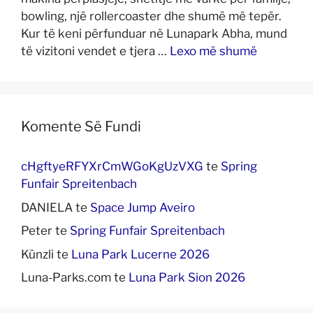
bowling, një rollercoaster dhe shumë më tepër.
Kur të keni përfunduar në Lunapark Abha, mund
të vizitoni vendet e tjera …
Lexo më shumë
Komente Së Fundi
cHgftyeRFYXrCmWGoKgUzVXG
te
Spring
Funfair Spreitenbach
DANIELA
te
Space Jump Aveiro
Peter
te
Spring Funfair Spreitenbach
Künzli
te
Luna Park Lucerne 2026
Luna-Parks.com
te
Luna Park Sion 2026