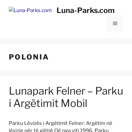
Kapërce
Luna-Parks.com
te
përmbajtja
Menu
POLONIA
Lunapark Felner – Parku
i Argëtimit Mobil
Parku Lëvizës i Argëtimit Felner: Argëtim në
lëvizje për të gjithë Që nga viti 1996, Parku