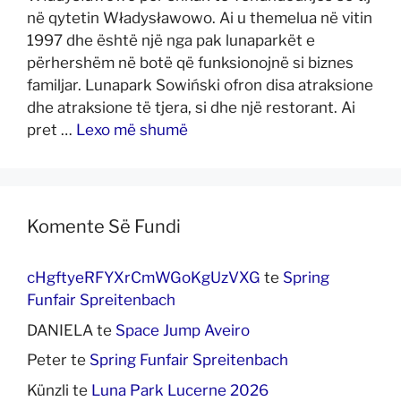
në qytetin Władysławowo. Ai u themelua në vitin
1997 dhe është një nga pak lunaparkët e
përhershëm në botë që funksionojnë si biznes
familjar. Lunapark Sowiński ofron disa atraksione
dhe atraksione të tjera, si dhe një restorant. Ai
pret …
Lexo më shumë
Komente Së Fundi
cHgftyeRFYXrCmWGoKgUzVXG
te
Spring
Funfair Spreitenbach
DANIELA
te
Space Jump Aveiro
Peter
te
Spring Funfair Spreitenbach
Künzli
te
Luna Park Lucerne 2026