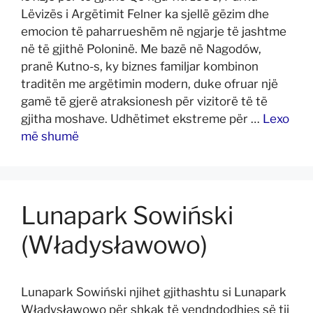
Lëvizës i Argëtimit Felner ka sjellë gëzim dhe
emocion të paharrueshëm në ngjarje të jashtme
në të gjithë Poloninë. Me bazë në Nagodów,
pranë Kutno-s, ky biznes familjar kombinon
traditën me argëtimin modern, duke ofruar një
gamë të gjerë atraksionesh për vizitorë të të
gjitha moshave. Udhëtimet ekstreme për …
Lexo
më shumë
Lunapark Sowiński
(Władysławowo)
Lunapark Sowiński njihet gjithashtu si Lunapark
Władysławowo për shkak të vendndodhjes së tij