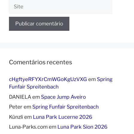
Site
Comentários recentes
cHgftyeRFYXrCmWGoKgUzVXG
em
Spring
Funfair Spreitenbach
DANIELA
em
Space Jump Aveiro
Peter
em
Spring Funfair Spreitenbach
Künzli
em
Luna Park Lucerne 2026
Luna-Parks.com
em
Luna Park Sion 2026